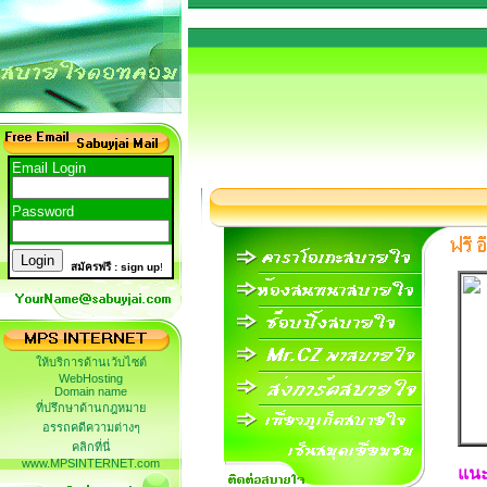
Email Login
Password
New users
สมัครฟรี : sign up
!
ให้บริการด้านเว้บไซต์
WebHosting
Domain name
ที่ปรึกษาด้านกฎหมาย
อรรถคดีความต่างๆ
คลิกที่นี่
www.MPSINTERNET.com
แนะ